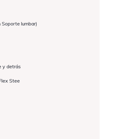
n Soporte lumbar)
e y detrás
(Flex Stee