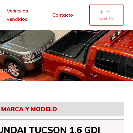
Vehículos
Mi
Contacto
cuenta
vendidos
zados
MARCA Y MODELO
UNDAI TUCSON 1.6 GDI