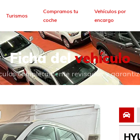
Compramos tu
Vehículos por
Turismos
coche
encargo
Ficha del
vehículo
culos completamente revisados y garanti
HY