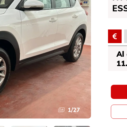
ES
Al
11
1
/
27