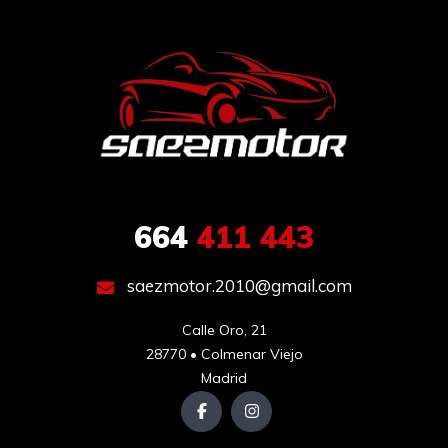
664
411 443
saezmotor.2010@gmail.com
Calle Oro, 21

28770 • Colmenar Viejo

Madrid