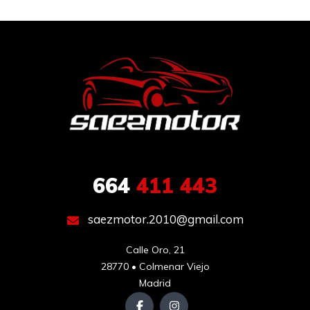
664
411 443
saezmotor.2010@gmail.com
Calle Oro, 21

28770 • Colmenar Viejo

Madrid