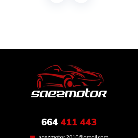
664
411 443
saezmotor.2010@gmail.com