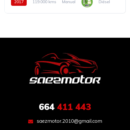
2017
119.000 kms
Manual
Diésel
664
411 443
saezmotor.2010@gmail.com