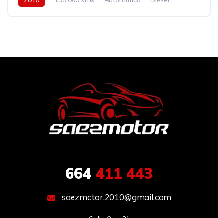
664
411 443
saezmotor.2010@gmail.com