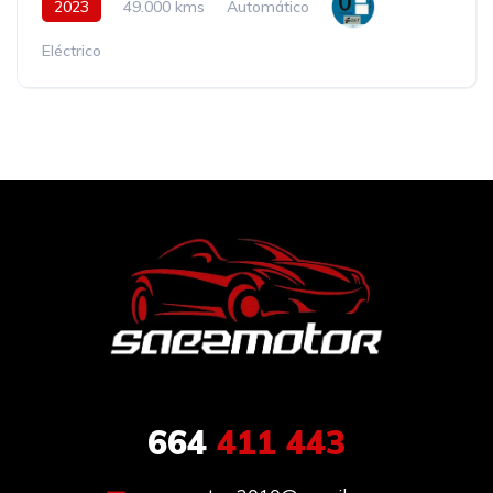
2023
49.000 kms
Automático
Eléctrico
664
411 443